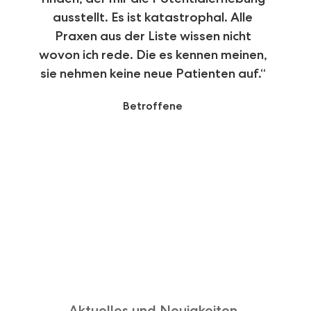
ausstellt. Es ist katastrophal. Alle
Ka
Praxen aus der Liste wissen nicht
Zei
wovon ich rede. Die es kennen meinen,
ho
sie nehmen keine neue Patienten auf.“
s
ge
Betroffene
me
Ä
Aktuelles und Neuigkeiten