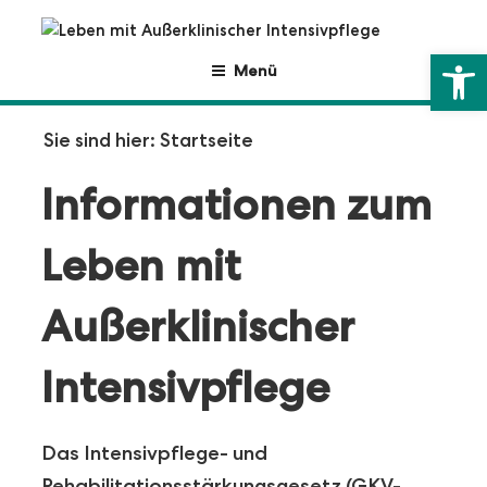
Zum
Inhalt
Werkzeugl
LEBEN MIT
Informationsportal zum Leben mit Außerklinischer
springen
Menü
Intensivpflege und GKV-IPReG
AUSSERKLINISCHER I
Sie sind hier:
Startseite
NTENSIVPFLEGE
Informationen zum
Leben mit
Außerklinischer
Intensivpflege
Das Intensivpflege- und
Rehabilitationsstärkungsgesetz (GKV-